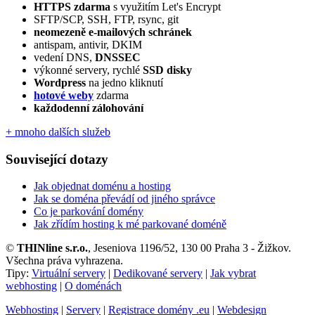
HTTPS zdarma
s využitím Let's Encrypt
SFTP/SCP, SSH, FTP, rsync, git
neomezeně e‑mailových schránek
antispam, antivir, DKIM
vedení DNS,
DNSSEC
výkonné servery, rychlé
SSD disky
Wordpress
na jedno kliknutí
hotové weby
zdarma
každodenní zálohování
+ mnoho dalších služeb
Související dotazy
Jak objednat doménu a hosting
Jak se doména převádí od jiného správce
Co je parkování domény
Jak zřídím hosting k mé parkované doméně
©
THINline s.r.o.
, Jeseniova 1196/52, 130 00 Praha 3 - Žižkov.
Všechna práva vyhrazena.
Tipy:
Virtuální servery
|
Dedikované servery
|
Jak vybrat
webhosting
|
O doménách
Webhosting
|
Servery
|
Registrace domény .eu
|
Webdesign