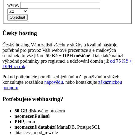
www.
Český hosting
Český hosting Vám zajistí všechny služby a kvalitní nástroje
potřebné pro provoz Vaší webové prezentace a e‑mailových
schránek, to vše již od
59 Kč + DPH měsíčně
. Dále také nabízí
výhodné podmínky pro registraci a udržování domén již
od 75 Kč +
DPH za rok
.
Pokud potřebujete poradit s objednáním či používáním služeb,
konzultujte rozsáhlou
nápovědu
, nebo kontaktujte
zákaznickou
podporu
.
Potřebujete webhosting?
50 GB
diskového prostoru
neomezeně aliasů
PHP
, cron
neomezeně databází
MariaDB, PostgreSQL
.htaccess, mod_rewrite